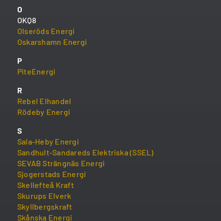
O
OKQ8
Olseröds Energi
Oskarshamn Energi
P
PiteEnergi
R
Rebel Elhandel
Rödeby Energi
S
Sala-Heby Energi
Sandhult-Sandareds Elektriska (SSEL)
SEVAB Strängnäs Energi
Sjogerstads Energi
Skellefteå Kraft
Skurups Elverk
Skyllbergskraft
Skånska Energi