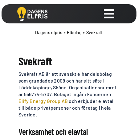
Fortsätt
till
innehållet
Toggle
Navigat
Elpriser
Dagens elpris
»
Elbolag
»
Svekraft
Smart schemaläggning
Svekraft
Elbolag
Svekraft AB är ett svenskt elhandelsbolag
som grundades 2008 och har sitt säte i
Löddeköpinge, Skåne. Organisationsnumret
Elavtal
är 556774-5707. Bolaget ingår i koncernen
Elify Energy Group AB
och erbjuder elavtal
Billig el
till både privatpersoner och företag i hela
Sverige.
Verksamhet och elavtal