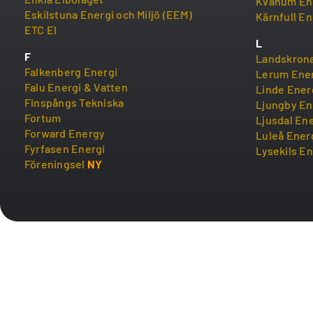
Kvänum En
Eskilstuna Energi och Miljö (EEM)
Kärnfull En
ETC El
L
F
Landskrona
Falkenberg Energi
Lerum Ene
Falu Energi & Vatten
Linde Ener
Finspångs Tekniska
Ljungby En
Fortum
Ljusdal En
Forward Energy
Luleå Ener
Fyrfasen Energi
Lysekils En
Föreningsel
NY