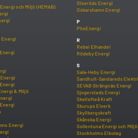
Olseröds Energi
Energi och Miljö (HEMAB)
Oskarshamn Energi
ergi
ergi
P
PiteEnergi
i Energi
R
Rebel Elhandel
Energi
Rödeby Energi
S
rgi
Sala-Heby Energi
 Energi
Sandhult-Sandareds Elektr
Energi
SEVAB Strängnäs Energi
nergi & Miljö
Sjogerstads Energi
Energi
Skellefteå Kraft
 Energi
Skurups Elverk
n
Skyllbergskraft
Skånska Energi
mns Energi
Sollentuna Energi och Milj
ergi
Stockholms Elbolag