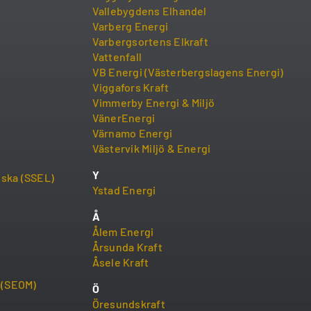
Vallebygdens Elhandel
Varberg Energi
Varbergsortens Elkraft
Vattenfall
VB Energi (Västerbergslagens Energi)
Viggafors Kraft
Vimmerby Energi & Miljö
VänerEnergi
Värnamo Energi
Västervik Miljö & Energi
Y
iska (SSEL)
Ystad Energi
Å
Ålem Energi
Årsunda Kraft
Åsele Kraft
ö (SEOM)
Ö
Öresundskraft