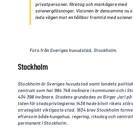
privatpersoner, företag och markägare med
solenergilösningar. Visionen är densamma nu s
leda vägen mot en hållbar framtid med solener
Foto från Sveriges huvudstad, Stockholm.
Stockholm
Stockholm är Sveriges huvudstad samt landets politi
centrum som har 984 748 invånare i kommunen och i Sto
434 398 invånare. Stadens grundades av Birger Jarl på 
tiden för stadsprivilegierna 1436 hade blivit rikets st
strategiskt viktigaste stad. 1634 blev Stockholm forme
eftersom både kungahus, regering, riksdag och central
permanent i Stockholm.