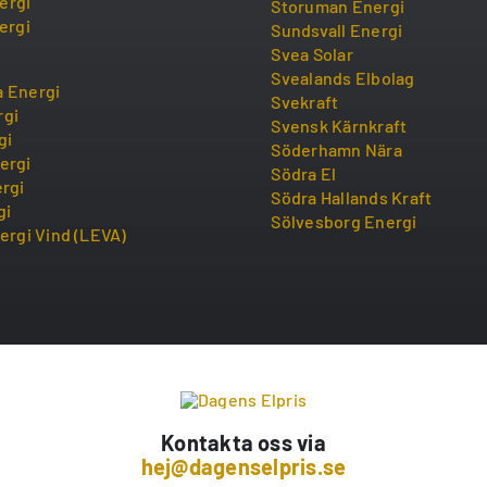
ergi
Storuman Energi
ergi
Sundsvall Energi
Svea Solar
Svealands Elbolag
 Energi
Svekraft
rgi
Svensk Kärnkraft
gi
Söderhamn Nära
ergi
Södra El
ergi
Södra Hallands Kraft
gi
Sölvesborg Energi
ergi Vind (LEVA)
Kontakta oss via
hej@dagenselpris.se