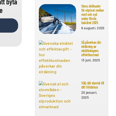
att byta
Stora skillnader
e
för elpriset mellan
nord och syd
under första
halvåret 2025
6 augusti, 2025
Så påverkas din
elräkning av
elnätbolagens
effektkostnad
13 juni, 2025
Välj rätt elavtal till
ditt fritidshus
20 januari,
2025