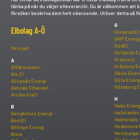
tänka på när du väljer elleverantör. Du är välkommen att 
försöker beskriva dem helt oberoende. Utöver detta så fi
G
Elbolag A-Ö
Gislaved E
GNP Energ
GodEl
7H Kraft
Gotlands E
Greenely
A
Grästorp E
Affärsverken
Gävle Ener
Ale El
Göta Energ
Alingsås Energi
Göteborg E
Almnäs Elhandel
Arvika Kraft
H
Habo Energ
B
Hallstaviks
Bengtsfors Energi
Halmstads 
BestEl
Hedemora 
Billinge Energi
Herrljunga 
Bixia
Hjo Energi