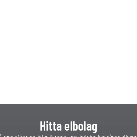
Hitta elbolag
till Ö, men eftersom listan är under bearbetning kan någon elle