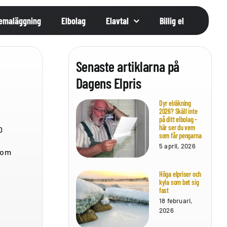
emaläggning
Elbolag
Elavtal
Billig el
Senaste artiklarna på
Dagens Elpris
Dyr elräkning
2026? Skäll inte
på ditt elbolag –
här ser du vem
0
som får pengarna
5 april, 2026
com
Höga elpriser och
kyla som bet sig
fast
18 februari,
2026