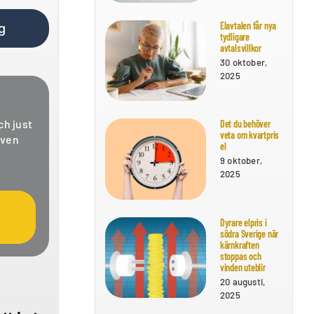
Elavtalen får nya
g
tydligare
avtalsvillkor
30 oktober,
2025
ch just
Det du behöver
veta om kvartpris
även
el
9 oktober,
2025
Dyrare elpris i
södra Sverige när
kärnkraften
stoppas och
vinden uteblir
20 augusti,
2025