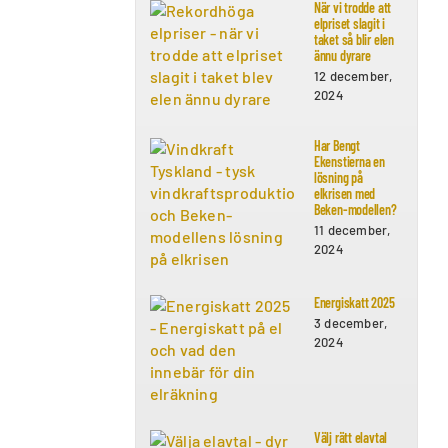
När vi trodde att
elpriset slagit i
taket så blir elen
ännu dyrare
12 december,
2024
Har Bengt
Ekenstierna en
lösning på
elkrisen med
Beken-modellen?
11 december,
2024
Energiskatt 2025
3 december,
2024
Välj rätt elavtal