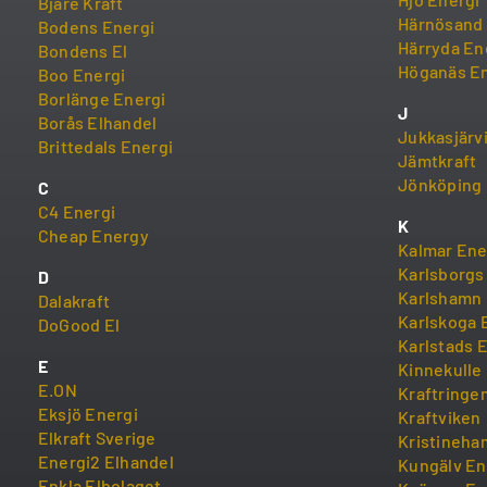
Bjäre Kraft
Härnösand 
Bodens Energi
Härryda En
Bondens El
Höganäs En
Boo Energi
Borlänge Energi
J
Borås Elhandel
Jukkasjärv
Brittedals Energi
Jämtkraft
Jönköping 
C
C4 Energi
K
Cheap Energy
Kalmar Ene
Karlsborgs
D
Karlshamn 
Dalakraft
Karlskoga E
DoGood El
Karlstads 
E
Kinnekulle
E.ON
Kraftringe
Eksjö Energi
Kraftviken
Elkraft Sverige
Kristineha
Energi2 Elhandel
Kungälv En
Enkla Elbolaget