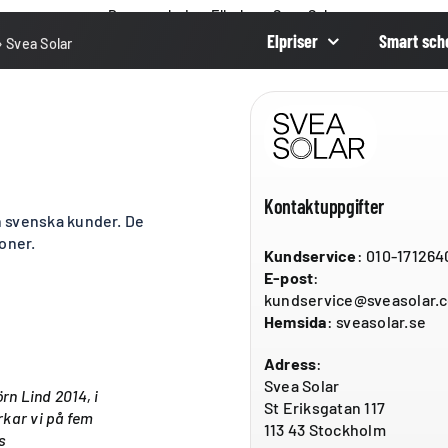
Dagens elpris
»
Elbolag
»
Svea Solar
Elpriser
Smart sch
»
Svea Solar
Kontaktuppgifter
h svenska kunder. De
soner.
Kundservice
: 010-171264
E-post
:
kundservice@sveasolar.
Hemsida
: sveasolar.se
Adress
:
Svea Solar
rn Lind 2014, i
St Eriksgatan 117
rkar vi på fem
113 43 Stockholm
s