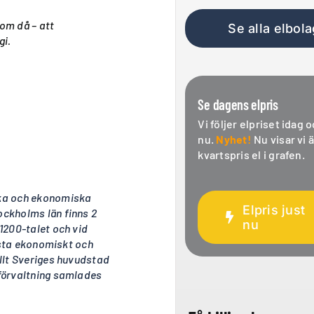
om då – att
Se alla elbola
gi.
Se dagens elpris
Vi följer elpriset idag o
nu.
Nyhet!
Nu visar vi 
kvartspris el i grafen.
ska och ekonomiska
Elpris just
ckholms län finns 2
nu
1200-talet och vid
örsta ekonomiskt och
llt Sveriges huvudstad
förvaltning samlades