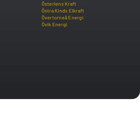
Österlens Kraft
Östra Kinds Elkraft
Övertorneå Energi
Övik Energi