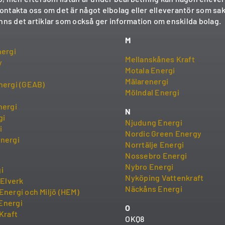
kontakta oss om det är något elbolag eller elleverantör som sak
nns det artiklar som också ger information om enskilda bolag.
M
nergi
Mellanskånes Kraft
y
Motala Energi
Mälarenergi
nergi (GEAB)
Mölndal Energi
nergi
N
gi
Njudung Energi
i
Nordic Green Energy
nergi
Norrtälje Energi
Nossebro Energi
Nybro Energi
i
Nyköping Vattenkraft
 Elverk
Näckåns Energi
Energi och Miljö (HEM)
Energi
O
Kraft
OKQ8