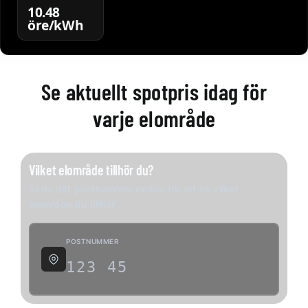
10.48
öre/kWh
Se aktuellt spotpris idag för
varje elområde
Vilket elområde tillhör du?
Skriv ditt postnummer nedan för att se vilket
elområde du tillhör
POSTNUMMER