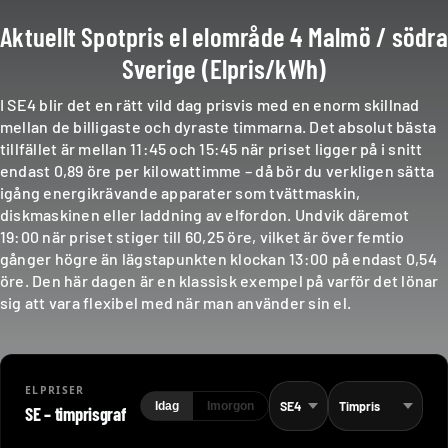
Aktuellt Spotpris el elområde 4 Malmö / södra
Sverige (Elpris/kWh)
I SE4 blir det en rätt vild dag prisvis med en enorm skillnad
mellan de billigaste och dyraste timmarna. Det absolut bästa
tillfället är mellan 11:45 och 15:45 när priset ligger på i snitt
endast 0,89 öre per kilowattimme – då bör du verkligen sätta
igång energikrävande apparater som tvättmaskin,
diskmaskinen eller laddning av elfordon. Undvik däremot
19:00 när priset stiger till 60,25 öre, vilket är över femtio
gånger högre än lägstapunkten klockan 13:00 på endast 0,54
öre. Den här dagen är en klassisk exempel på varför det lönar
sig att vara flexibel med när man använder sin el.
ELPRISER
Idag
Imorgon
SE – timprisgraf