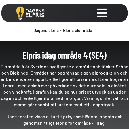
Fortsätt
till
innehållet
Toggle
Navigat
Elpriser
Dagens elpris
»
Elpris elområde 4
Smart schemaläggning
Elpris idag område 4 (SE4)
Elbolag
Elområde 4 är Sveriges sydligaste elområde och täcker Skåne
och Blekinge. Området har begränsad egen elproduktion och
är beroende av import, vilket gör att priserna ofta är högre än
Elavtal
i norr – men också mer påverkade av det europeiska elnätet
och vindkraft. I grafen kan du se hur priset utvecklas under
dagen och enkelt jämföra med imorgon. Visningsintervall och
Billig el
moms går snabbt att justera med ett knapptryck.
Under grafen visas aktuellt pris, samt lägsta, högsta och
genomsnittligt elpris för område 4 idag.