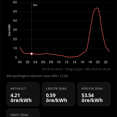
Scroll to zoom · Drag to pan · Dbl-click to reset
Morgondagens elpriser visas efter 13.00.
AKTUELLT
LÄGSTA IDAG
HÖGSTA IDAG
4.21
0.59
53.54
öre/kWh
öre/kWh
öre/kWh
SNITT IDAG