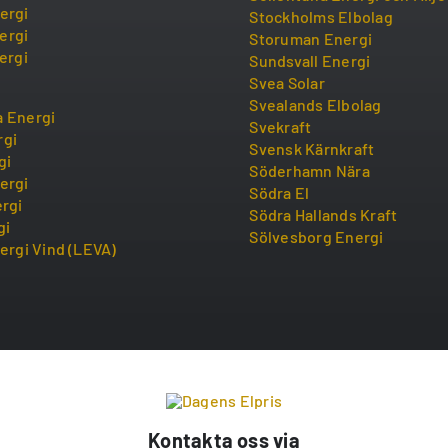
ergi
Stockholms Elbolag
ergi
Storuman Energi
ergi
Sundsvall Energi
Svea Solar
Svealands Elbolag
 Energi
Svekraft
rgi
Svensk Kärnkraft
gi
Söderhamn Nära
ergi
Södra El
ergi
Södra Hallands Kraft
gi
Sölvesborg Energi
ergi Vind (LEVA)
Kontakta oss via