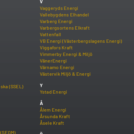
V
Vaggeryds Energi
Vallebygdens Elhandel
Varberg Energi
Varbergsortens Elkraft
Vattenfall
VB Energi (Västerbergslagens Energi)
Viggafors Kraft
Vimmerby Energi & Miljö
VänerEnergi
Värnamo Energi
Västervik Miljö & Energi
Y
iska (SSEL)
Ystad Energi
Å
Ålem Energi
Årsunda Kraft
Åsele Kraft
ö (SEOM)