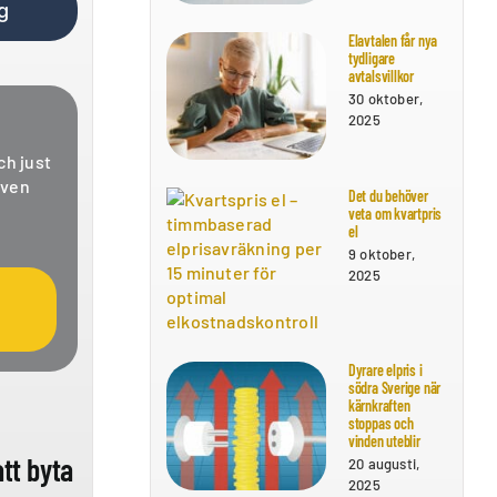
g
Elavtalen får nya
tydligare
avtalsvillkor
30 oktober,
2025
ch just
även
Det du behöver
veta om kvartpris
el
9 oktober,
2025
Dyrare elpris i
södra Sverige när
kärnkraften
stoppas och
vinden uteblir
att byta
20 augusti,
2025