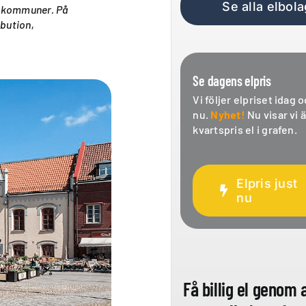
Se alla elbola
s kommuner. På
ibution,
Se dagens elpris
Vi följer elpriset idag o
nu.
Nyhet!
Nu visar vi 
kvartspris el i grafen.
Elpris just
nu
Få billig el genom 