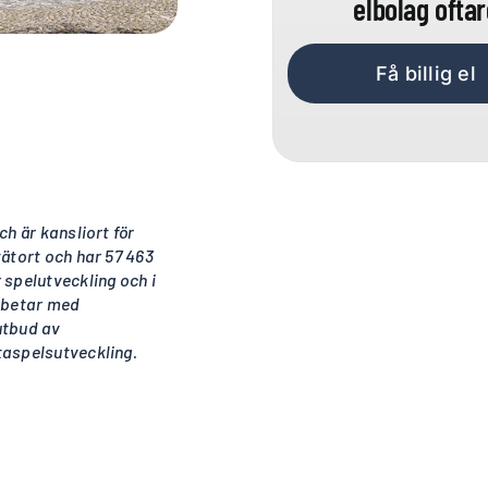
elbolag oftar
Få billig el
h är kansliort för
ätort och har 57 463
 spelutveckling och i
arbetar med
utbud av
taspelsutveckling.