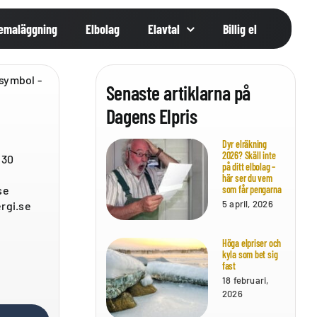
emaläggning
Elbolag
Elavtal
Billig el
Senaste artiklarna på
Dagens Elpris
Dyr elräkning
2026? Skäll inte
 30
på ditt elbolag –
här ser du vem
som får pengarna
se
5 april, 2026
rgi.se
Höga elpriser och
kyla som bet sig
fast
18 februari,
2026