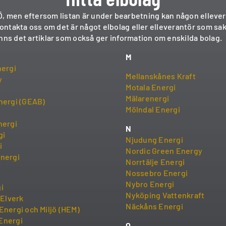
till Ö, men eftersom listan är under bearbetning kan någon elle
kontakta oss om det är något elbolag eller elleverantör som sak
nns det artiklar som också ger information om enskilda bolag.
M
nergi
Mellanskånes Kraft
y
Motala Energi
Mälarenergi
nergi (GEAB)
Mölndal Energi
nergi
N
gi
Njudung Energi
i
Nordic Green Energy
nergi
Norrtälje Energi
Nossebro Energi
Nybro Energi
i
Nyköping Vattenkraft
 Elverk
Näckåns Energi
Energi och Miljö (HEM)
Energi
O