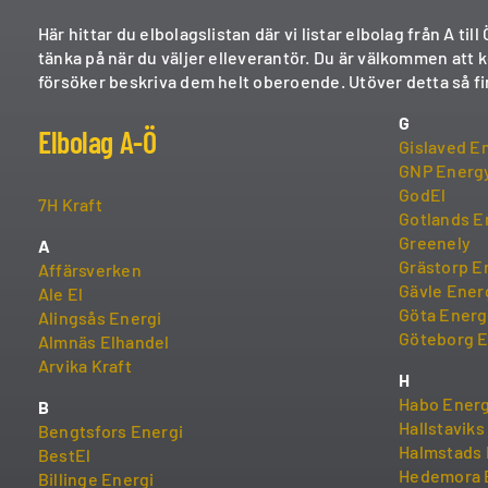
Här hittar du elbolagslistan där vi listar elbolag från A 
tänka på när du väljer elleverantör. Du är välkommen att 
försöker beskriva dem helt oberoende. Utöver detta så fi
G
Elbolag A-Ö
Gislaved E
GNP Energ
GodEl
7H Kraft
Gotlands E
Greenely
A
Grästorp E
Affärsverken
Gävle Ener
Ale El
Göta Energ
Alingsås Energi
Göteborg E
Almnäs Elhandel
Arvika Kraft
H
Habo Energ
B
Hallstaviks
Bengtsfors Energi
Halmstads 
BestEl
Hedemora 
Billinge Energi