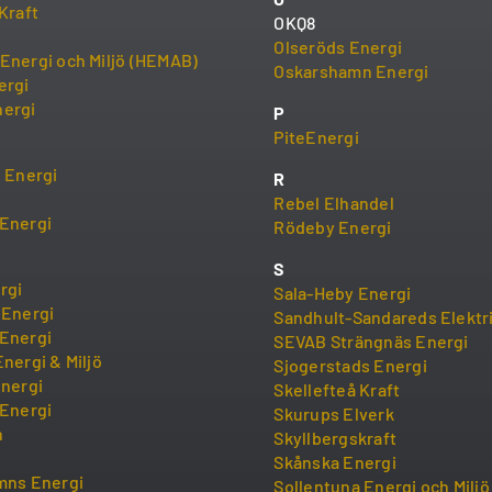
Kraft
OKQ8
Olseröds Energi
Energi och Miljö (HEMAB)
Oskarshamn Energi
ergi
ergi
P
PiteEnergi
i Energi
R
Rebel Elhandel
Energi
Rödeby Energi
S
rgi
Sala-Heby Energi
 Energi
Sandhult-Sandareds Elektr
Energi
SEVAB Strängnäs Energi
nergi & Miljö
Sjogerstads Energi
Energi
Skellefteå Kraft
 Energi
Skurups Elverk
n
Skyllbergskraft
Skånska Energi
mns Energi
Sollentuna Energi och Milj