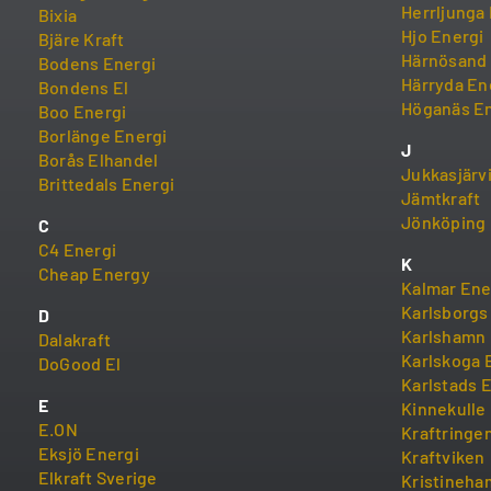
Herrljunga 
Bixia
Hjo Energi
Bjäre Kraft
Härnösand 
Bodens Energi
Härryda En
Bondens El
Höganäs En
Boo Energi
Borlänge Energi
J
Borås Elhandel
Jukkasjärv
Brittedals Energi
Jämtkraft
Jönköping 
C
C4 Energi
K
Cheap Energy
Kalmar Ene
Karlsborgs
D
Karlshamn 
Dalakraft
Karlskoga E
DoGood El
Karlstads 
E
Kinnekulle
E.ON
Kraftringe
Eksjö Energi
Kraftviken
Elkraft Sverige
Kristineha