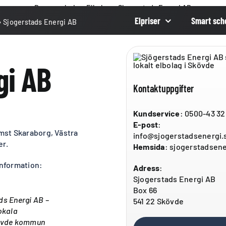
Dagens elpris
»
Elbolag
»
Sjogerstads Energi AB
Elpriser
Smart sch
»
Sjogerstads Energi AB
gi AB
Kontaktuppgifter
Kundservice
: 0500-43 32
E-post
:
ämst Skaraborg, Västra
info@sjogerstadsenergi.
er.
Hemsida
: sjogerstadsene
information:
Adress
:
Sjogerstads Energi AB
Box 66
ds Energi AB –
541 22 Skövde
okala
kövde kommun