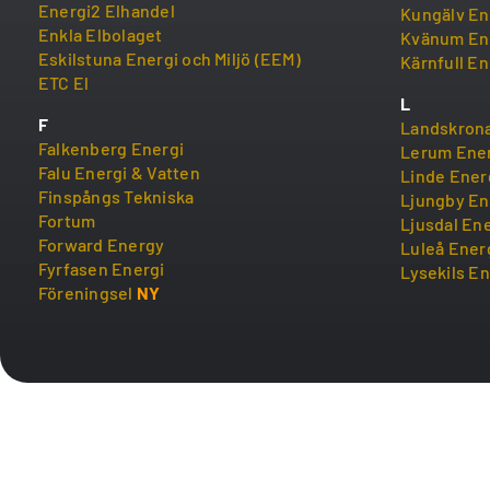
Energi2 Elhandel
Kungälv En
Enkla Elbolaget
Kvänum En
Eskilstuna Energi och Miljö (EEM)
Kärnfull En
ETC El
L
F
Landskrona
Falkenberg Energi
Lerum Ene
Falu Energi & Vatten
Linde Ener
Finspångs Tekniska
Ljungby En
Fortum
Ljusdal En
Forward Energy
Luleå Ener
Fyrfasen Energi
Lysekils En
Föreningsel
NY